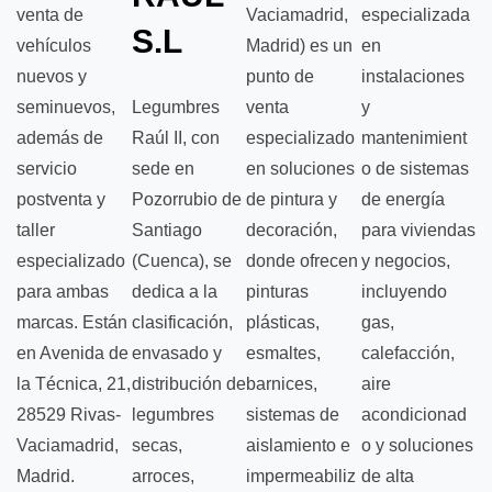
venta de
Vaciamadrid,
especializada
S.L
vehículos
Madrid) es un
en
nuevos y
punto de
instalaciones
seminuevos,
Legumbres
venta
y
además de
Raúl II, con
especializado
mantenimient
servicio
sede en
en soluciones
o de sistemas
postventa y
Pozorrubio de
de pintura y
de energía
taller
Santiago
decoración,
para viviendas
especializado
(Cuenca), se
donde ofrecen
y negocios,
para ambas
dedica a la
pinturas
incluyendo
marcas. Están
clasificación,
plásticas,
gas,
en Avenida de
envasado y
esmaltes,
calefacción,
la Técnica, 21,
distribución de
barnices,
aire
28529 Rivas-
legumbres
sistemas de
acondicionad
Vaciamadrid,
secas,
aislamiento e
o y soluciones
Madrid.
arroces,
impermeabiliz
de alta