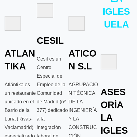
IGLES
UELA
CESIL
ATLAN
ATICO
Cesil es un
TIKA
N S.L
Centro
Especial de
Atlántika es
Empleo de la
AGRUPACIÓ
ASES
un restaurante
Comunidad
N TÉCNICA
ubicado en el
de Madrid (nº
DE LA
ORÍA
Barrio de la
377) dedicado
INGENIERÍA
LA
Luna (Rivas-
a la
Y LA
Vaciamadrid),
integración
CONSTRUC
IGLES
especializado
laboral de
CIÓN