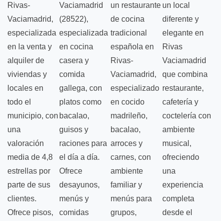
Rivas-
Vaciamadrid
un restaurante
un local
Vaciamadrid,
(28522),
de cocina
diferente y
especializada
especializada
tradicional
elegante en
en la venta y
en cocina
española en
Rivas
alquiler de
casera y
Rivas-
Vaciamadrid
viviendas y
comida
Vaciamadrid,
que combina
locales en
gallega, con
especializado
restaurante,
todo el
platos como
en cocido
cafetería y
municipio, con
bacalao,
madrileño,
coctelería con
una
guisos y
bacalao,
ambiente
valoración
raciones para
arroces y
musical,
media de 4,8
el día a día.
carnes, con
ofreciendo
estrellas por
Ofrece
ambiente
una
parte de sus
desayunos,
familiar y
experiencia
clientes.
menús y
menús para
completa
Ofrece pisos,
comidas
grupos,
desde el