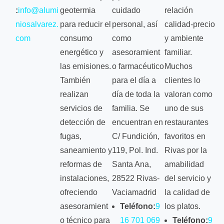
:
info@alumi
geotermia
cuidado
relación
niosalvarez.
para reducir el
personal, así
calidad‑precio
com
consumo
como
y ambiente
energético y
asesoramient
familiar.
las emisiones.
o farmacéutico
Muchos
También
para el día a
clientes lo
realizan
día de toda la
valoran como
servicios de
familia. Se
uno de sus
detección de
encuentran en
restaurantes
fugas,
C/ Fundición,
favoritos en
saneamiento y
119, Pol. Ind.
Rivas por la
reformas de
Santa Ana,
amabilidad
instalaciones,
28522 Rivas-
del servicio y
ofreciendo
Vaciamadrid
la calidad de
asesoramient
Teléfono:
9
los platos.
o técnico para
16 701 069
Teléfono:
9