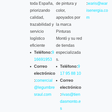
toda España,
de pintura y
:
waris@war
priorizando
color,
isenergia.co
calidad,
apoyados por
m
trazabilidad y
la marca
servicio
Pinturas
logístico
Montó y su red
eficiente
de tiendas
Teléfono:
9
especializada
16691953
s.
Correo
Teléfono:
9
electrónico
17 95 88 10
:
comercial
Correo
@legumbre
electrónico
sraul.com
:
rivas@tien
dasmonto.e
s