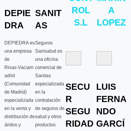
ROL
A
DEPIE
SANIT
S.L
LOPEZ
DRA
AS
DEPIEDRA es
Seguros
una empresa
Sanisalud es
de
una oficina
Rivas‑Vaciam
comercial de
adrid
Sanitas
(Comunidad
especializada
SECU
LUIS
de Madrid)
en la
R
FERNA
especializada
contratación
en la venta y
de seguros de
SEGU
NDO
distribución de
salud y otros
RIDAD
GARCÍ
áridos y
productos