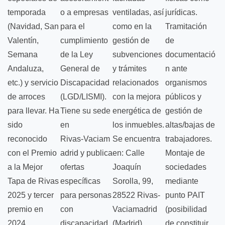
temporada
o a empresas
ventiladas, así
jurídicas.
(Navidad, San
para el
como en la
Tramitación
Valentín,
cumplimiento
gestión de
de
Semana
de la Ley
subvenciones
documentació
Andaluza,
General de
y trámites
n ante
etc.) y servicio
Discapacidad
relacionados
organismos
de arroces
(LGD/LISMI).
con la mejora
públicos y
para llevar. Ha
Tiene su sede
energética de
gestión de
sido
en
los inmuebles.
altas/bajas de
reconocido
Rivas‑Vaciam
Se encuentra
trabajadores. ​
con el Premio
adrid y publica
en: Calle
Montaje de
a la Mejor
ofertas
Joaquín
sociedades
Tapa de Rivas
específicas
Sorolla, 99,
mediante
2025 y tercer
para personas
28522 Rivas-
punto PAIT
premio en
con
Vaciamadrid
(posibilidad
2024,
discapacidad,
(Madrid).
de constituir