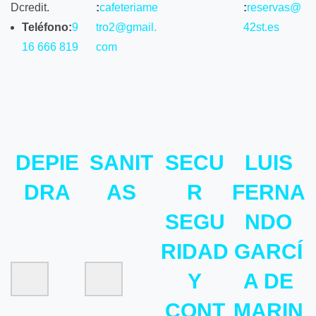
Dcredit.
:
cafeteriame
:
reservas@
Teléfono:
9
tro2@gmail.
42st.es
16 666 819
com
DEPIE
SANIT
SECU
LUIS
DRA
AS
R
FERNA
SEGU
NDO
RIDAD
GARCÍ
Y
A DE
CONT
MARIN