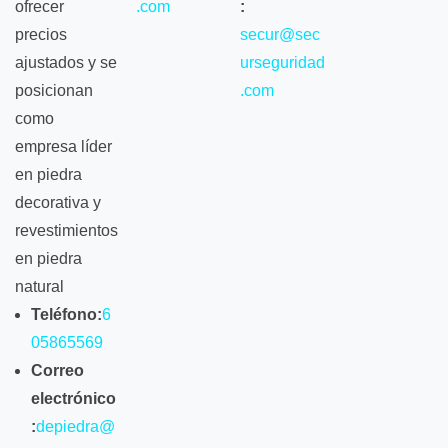
ofrecer
.com
:
precios
secur@sec
ajustados y se
urseguridad
posicionan
.com
como
empresa líder
en piedra
decorativa y
revestimientos
en piedra
natural
Teléfono:
6
05865569
Correo
electrónico
:
depiedra@