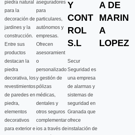
piedra natural
aseguradores
Y
A DE
para la
para
CONT
MARIN
decoración de
particulares,
jardines y la
autónomos y
ROL
A
construcción.
empresas.
S.L
LOPEZ
Entre sus
Ofrecen
productos
asesoramient
destacan la
o
Secur
piedra
personalizado
Seguridad es
decorativa, los
y gestión de
una empresa
revestimientos
pólizas
de alarmas y
de paredes en
médicas,
sistemas de
piedra,
dentales y
seguridad en
elementos
otros seguros
Granada que
decorativos
complementar
ofrece
para exterior e
ios a través de
instalación de