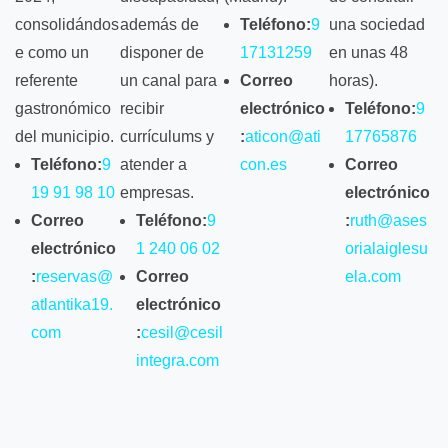
consolidándos
además de
Teléfono:
9
una sociedad
e como un
disponer de
17131259
en unas 48
referente
un canal para
Correo
horas).
gastronómico
recibir
electrónico
Teléfono:
9
del municipio.
currículums y
:
aticon@ati
17765876
Teléfono:
9
atender a
con.es
Correo
19 91 98 10
empresas.
electrónico
Correo
Teléfono:
9
:
ruth@ases
electrónico
1 240 06 02
orialaiglesu
:
reservas@
Correo
ela.com
atlantika19.
electrónico
com
:
cesil@cesil
integra.com