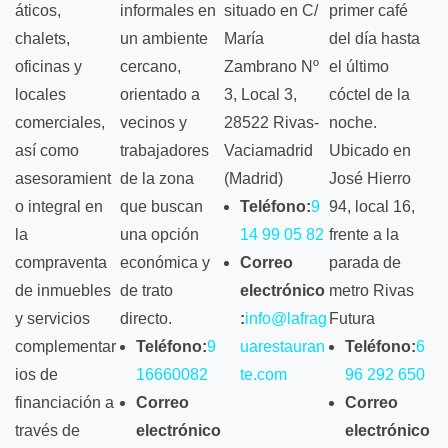
áticos,
informales en
situado en C/
primer café
chalets,
un ambiente
María
del día hasta
oficinas y
cercano,
Zambrano Nº
el último
locales
orientado a
3, Local 3,
cóctel de la
comerciales,
vecinos y
28522 Rivas-
noche.
así como
trabajadores
Vaciamadrid
Ubicado en
asesoramient
de la zona
(Madrid)
José Hierro
o integral en
que buscan
Teléfono:
9
94, local 16,
la
una opción
14 99 05 82
frente a la
compraventa
económica y
Correo
parada de
de inmuebles
de trato
electrónico
metro Rivas
y servicios
directo.
:
info@lafrag
Futura
complementar
Teléfono:
9
uarestauran
Teléfono:
6
ios de
16660082
te.com
96 292 650
financiación a
Correo
Correo
través de
electrónico
electrónico