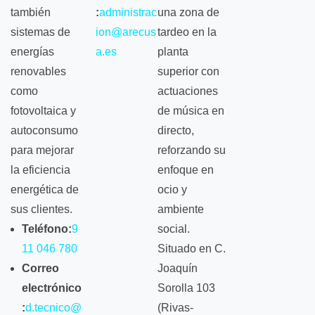
también
:
administrac
una zona de
sistemas de
ion@arecus
tardeo en la
energías
a.es ​
planta
renovables
superior con
como
actuaciones
fotovoltaica y
de música en
autoconsumo
directo,
para mejorar
reforzando su
la eficiencia
enfoque en
energética de
ocio y
sus clientes.
ambiente
Teléfono:
9
social.
11 046 780
Situado en C.
Correo
Joaquín
electrónico
Sorolla 103
:
d.tecnico@
(Rivas-