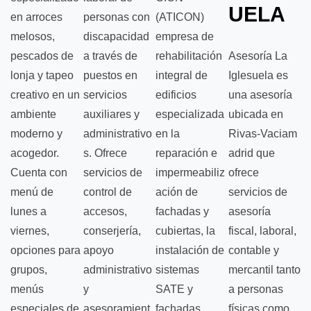
UELA
en arroces
personas con
(ATICON)
melosos,
discapacidad
empresa de
pescados de
a través de
rehabilitación
Asesoría La
lonja y tapeo
puestos en
integral de
Iglesuela es
creativo en un
servicios
edificios
una asesoría
ambiente
auxiliares y
especializada
ubicada en
moderno y
administrativo
en la
Rivas‑Vaciam
acogedor.
s. Ofrece
reparación e
adrid que
Cuenta con
servicios de
impermeabiliz
ofrece
menú de
control de
ación de
servicios de
lunes a
accesos,
fachadas y
asesoría
viernes,
conserjería,
cubiertas, la
fiscal, laboral,
opciones para
apoyo
instalación de
contable y
grupos,
administrativo
sistemas
mercantil tanto
menús
y
SATE y
a personas
especiales de
asesoramient
fachadas
físicas como