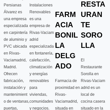
RESTA
Persianas
Instalaciones
Álvarez es
Renovables
FARM
URAN
una empresa
es una
ACIA
TE
especializada
empresa de
en carpintería
Rivas‑Vaciam
BONIL
SORO
de aluminio y
adrid
LA
LLA
PVC ubicada
especializada
en Rivas-
en fontanería,
DELG
Vaciamadrid,
calefacción,
El
ADO
Madrid.
climatización
Restaurante
Ofrecen
y energías
Sorolla en
fabricación,
renovables
Farmacia de
Rivas‑Vaciam
instalación y
para
proximidad en
adrid es un
mantenimient
viviendas,
Rivas-
local de
o de ventanas,
comunidades
Vaciamadrid,
cocina casera
puertas,
y negocios.
situada en
situado en la