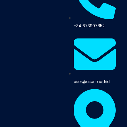
+34 673907852
aser@aser.madrid