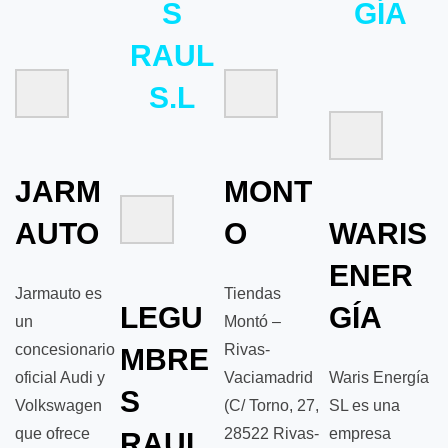
S
GÍA
RAUL
S.L
JARM
MONT
AUTO
O
WARIS
ENER
Jarmauto es
Tiendas
LEGU
GÍA
un
Montó –
concesionario
Rivas-
MBRE
oficial Audi y
Vaciamadrid
Waris Energía
S
Volkswagen
(C/ Torno, 27,
SL es una
que ofrece
28522 Rivas-
empresa
RAUL