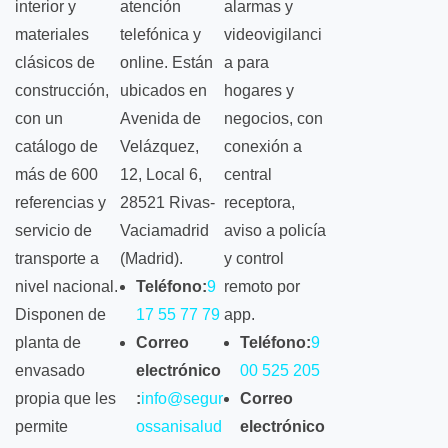
interior y
atención
alarmas y
materiales
telefónica y
videovigilanci
clásicos de
online. Están
a para
construcción,
ubicados en
hogares y
con un
Avenida de
negocios, con
catálogo de
Velázquez,
conexión a
más de 600
12, Local 6,
central
referencias y
28521 Rivas-
receptora,
servicio de
Vaciamadrid
aviso a policía
transporte a
(Madrid).
y control
nivel nacional.
Teléfono:
9
remoto por
Disponen de
17 55 77 79
app.
planta de
Correo
Teléfono:
9
envasado
electrónico
00 525 205
propia que les
:
info@segur
Correo
permite
ossanisalud
electrónico