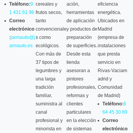
Teléfono:
9
cereales y
ación,
eficiencia
1 431 61 96
frutos secos,
herramientas
energética.
Correo
tanto
de aplicación
Ubicados en
electrónico
convencionale
y productos de
Madrid
:
jarmauto@j
s como
preparación
(empresa de
armauto.es
ecológicos.
de superficies.
instalaciones
Con más de
Desde esta
que presta
37 tipos de
tienda
servicio en
legumbres y
asesoran a
Rivas‑Vaciam
una larga
pintores
adrid y
tradición
profesionales,
Comunidad
familiar,
reformas y
de Madrid)
suministra al
clientes
Teléfono:
6
canal
particulares
64 45 30 89
profesional y
en la elección
Correo
minorista en
de sistemas
electrónico