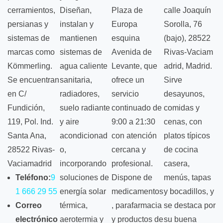
cerramientos,
Diseñan,
Plaza de
calle Joaquín
persianas y
instalan y
Europa
Sorolla, 76
sistemas de
mantienen
esquina
(bajo), 28522
marcas como
sistemas de
Avenida de
Rivas‑Vaciam
Kömmerling.
agua caliente
Levante, que
adrid, Madrid.
Se encuentran
sanitaria,
ofrece un
Sirve
en C/
radiadores,
servicio
desayunos,
Fundición,
suelo radiante
continuado de
comidas y
119, Pol. Ind.
y aire
9:00 a 21:30
cenas, con
Santa Ana,
acondicionad
con atención
platos típicos
28522 Rivas-
o,
cercana y
de cocina
Vaciamadrid
incorporando
profesional.
casera,
Teléfono:
9
soluciones de
Dispone de
menús, tapas
1 666 29 55
energía solar
medicamentos
y bocadillos, y
Correo
térmica,
, parafarmacia
se destaca por
electrónico
aerotermia y
y productos de
su buena