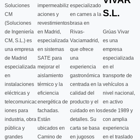
Soluciones
impermeabiliz
especializado
S.L.
CM
aciones y
en carnes a la
(Soluciones
revestimientos
brasa en
de Ingeniería
en Madrid,
Rivas-
Grúas Vivar
CM, S.L.) es
especializada
Vaciamadrid,
es una
una empresa
en sistemas
que ofrece
empresa
de Madrid
SATE para
una
especializada
especializada
mejorar el
experiencia
en el
en
aislamiento
gastronómica
transporte de
instalaciones
térmico y la
centrada en la
vehículos a
eléctricas y
eficiencia
calidad del
nivel nacional,
telecomunicac
energética de
producto y el
en activo
iones para
fachadas.
cuidado en los
desde 1989 y
industria, obra
Están
detalles. Su
con amplia
pública y
ubicados en
carta se basa
experiencia
grandes
Camino de
en jugosos
en el traslado