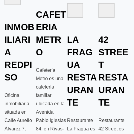
CAFET
INMOB
ERIA
ILIARI
METR
LA
42
A
O
FRAG
STREE
REDPI
UA
T
Cafetería
SO
RESTA
RESTA
Metro es una
cafetería
URAN
URAN
Oficina
familiar
TE
TE
inmobiliaria
ubicada en la
situada en
Avenida
Calle Aurelio
Pablo Iglesias
Restaurante
Restaurante
Álvarez 7,
84, en Rivas-
La Fragua es
42 Street es