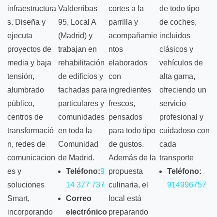
infraestructura
Valderribas
cortes a la
de todo tipo
s. Diseña y
95, Local A
parrilla y
de coches,
ejecuta
(Madrid) y
acompañamie
incluidos
proyectos de
trabajan en
ntos
clásicos y
media y baja
rehabilitación
elaborados
vehículos de
tensión,
de edificios y
con
alta gama,
alumbrado
fachadas para
ingredientes
ofreciendo un
público,
particulares y
frescos,
servicio
centros de
comunidades
pensados
profesional y
transformació
en toda la
para todo tipo
cuidadoso con
n, redes de
Comunidad
de gustos.
cada
comunicacion
de Madrid.
Además de la
transporte
es y
Teléfono:
9
propuesta
Teléfono:
soluciones
14 377 737
culinaria, el
914996757
Smart,
Correo
local está
incorporando
electrónico
preparando